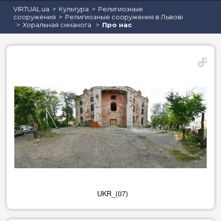
VIRTUAL.ua
Культура
Религиозные
сооружения
Религиозные сооружения в Львові
Хоральная синанога
Про нас
Кафе, кав'ярні, кондитерські
UKR_(07)